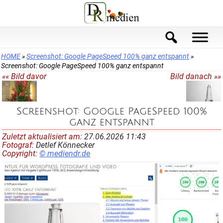
Skip
to
content
HOME
»
Screenshot: Google PageSpeed 100% ganz entspannt
»
Screenshot: Google PageSpeed 100% ganz entspannt
«« Bild davor
Bild danach »»
Screenshot: Google PageSpeed 100%
ganz entspannt
Zuletzt aktualisiert am:
27.06.2026 11:43
Fotograf:
Detlef Könnecker
Copyright:
© mediendr.de