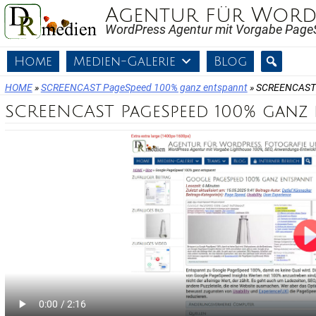
Skip
Agentur für WordP
to
WordPress Agentur mit Vorgabe Page
content
Home
Medien-Galerie
Blog
HOME
»
SCREENCAST PageSpeed 100% ganz entspannt
»
SCREENCAST 
SCREENCAST PageSpeed 100% ganz 